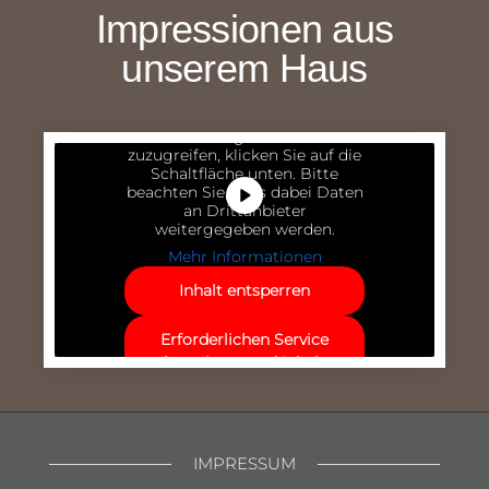
Impressionen aus
unserem Haus
Sie sehen gerade einen
Platzhalterinhalt von
YouTube
.
Um auf den eigentlichen Inhalt
zuzugreifen, klicken Sie auf die
Schaltfläche unten. Bitte
beachten Sie, dass dabei Daten
an Drittanbieter
weitergegeben werden.
Mehr Informationen
Inhalt entsperren
Erforderlichen Service
akzeptieren und Inhalte
entsperren
IMPRESSUM