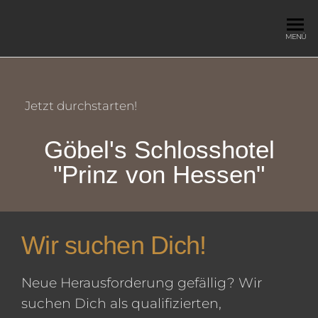
HAUPTDARSTELLER
Weil Helden
MENÜ
nicht nur in
GESUCHT!
Romanen
vorkommen,
unterstützen
Jetzt durchstarten!
wir Hoteliers
bei der
Göbel's Schlosshotel
Suche nach
neuen
"Prinz von Hessen"
Teamplayern
Wir suchen Dich!
Neue Herausforderung gefällig? Wir
suchen Dich als qualifizierten,