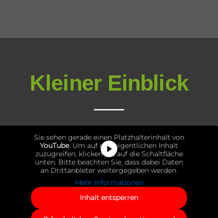
Kleiner Einblick
Sie sehen gerade einen Platzhalterinhalt von
YouTube
. Um auf den eigentlichen Inhalt
zuzugreifen, klicken Sie auf die Schaltfläche
unten. Bitte beachten Sie, dass dabei Daten
an Drittanbieter weitergegeben werden.
Mehr Informationen
Inhalt entsperren